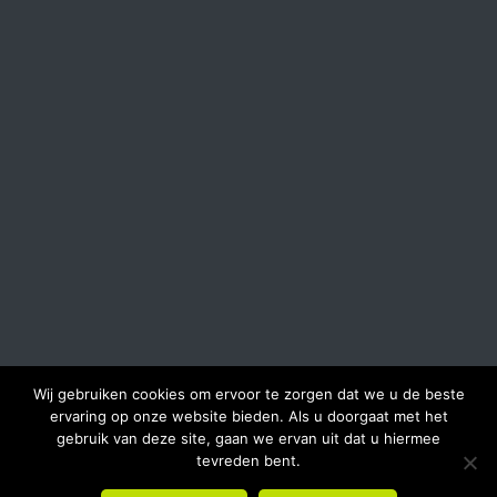
Wij gebruiken cookies om ervoor te zorgen dat we u de beste
ervaring op onze website bieden. Als u doorgaat met het
gebruik van deze site, gaan we ervan uit dat u hiermee
tevreden bent.
Copyright 2019
Perfect Lines
-
Privacy verklaring
-
Sitemap