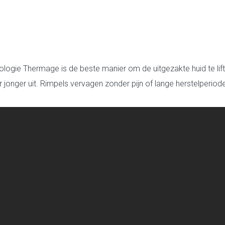
ie Thermage is de beste manier om de uitgezakte huid te liften, 
 er jonger uit. Rimpels vervagen zonder pijn of lange herstelperio