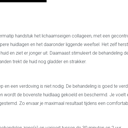
rmatip handstuk het lichaamseigen collageen, met een gecontro
epere huidlagen en het daaronder liggende weefsel. Het zelf her
huid en ziet er jonger uit. Daarnaast stimuleert de behandeling
anden trekt de huid nog gladder en strakker.
 en een verdoving is niet nodig. De behandeling is goed te verd
en wordt de bovenste huidlaag gekoeld en beschermd. Je voelt 
fgestemd. Zo ervaar je maximaal resultaat tijdens een comfortab
 behandelen zone(s) en varieert tussen de 30 minuten en 2 uur.