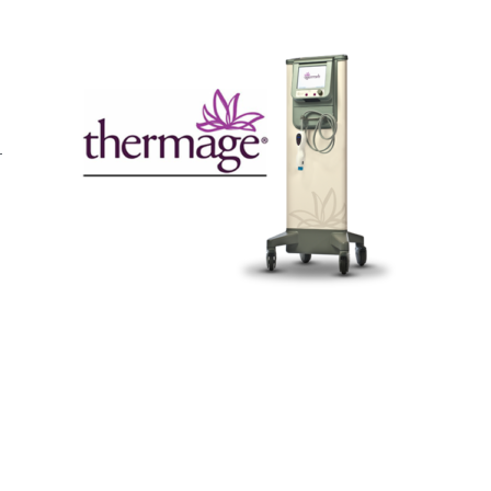
n
e
r