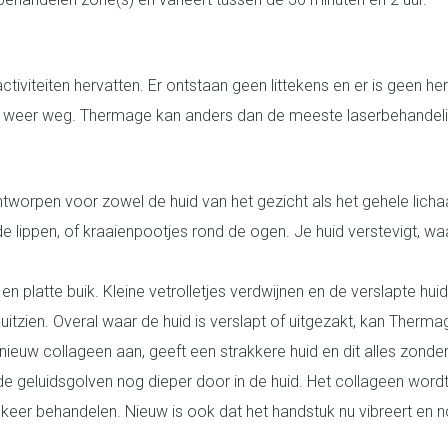
ctiviteiten hervatten. Er ontstaan geen littekens en er is geen h
snel weer weg. Thermage kan anders dan de meeste laserbehande
worpen voor zowel de huid van het gezicht als het gehele lich
 lippen, of kraaienpootjes rond de ogen. Je huid verstevigt, waa
 platte buik. Kleine vetrolletjes verdwijnen en de verslapte huid
itzien. Overal waar de huid is verslapt of uitgezakt, kan Thermag
nieuw collageen aan, geeft een strakkere huid en dit alles zonder
e geluidsgolven nog dieper door in de huid. Het collageen word
keer behandelen. Nieuw is ook dat het handstuk nu vibreert en n