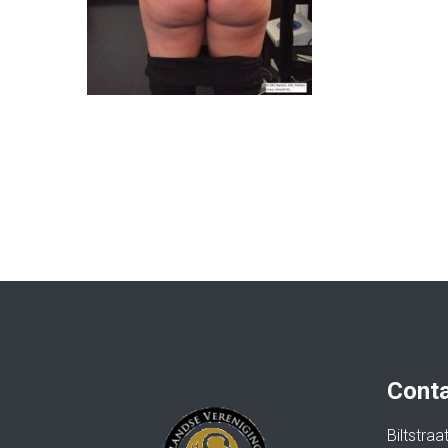
Conta
Biltstra