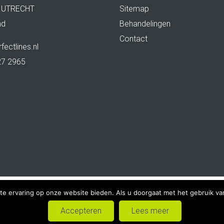
 UTRECHT
Sitemap
nd
Behandelingen
Contact
fectlines.nl
27 2965
te ervaring op onze website bieden. Als u doorgaat met het gebruik van
9
Perfect Lines
-
Privacy verklaring
-
Sitemap
-
Ontwikkeld door Be
Accepteren
Lees meer