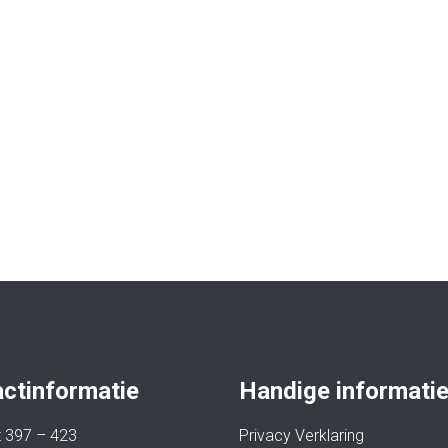
ctinformatie
Handige informati
at 397 – 423
Privacy Verklaring