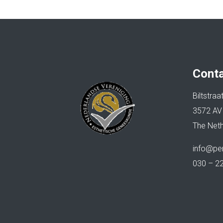
Conta
Biltstra
3572 AV
The Neth
info@per
030 – 2